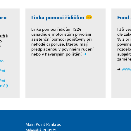
pro
Linka pomoci řidičům
Fond 
Linka pomoci řidičům 1224
FZŠ věc
usnadňuje motoristům přivolání
dle zák
uží k
asistenční pomoci pojišťovny při
% z při
o
nehodě či poruše, kterou mají
povinné
é
předplacenou v povinném ručení
rozdělo
nebo v havarijním pojištění.
subjekt
zaměře
ho
www.
ční
ční
ničí)
Main Point Pankrác
Milevská 2095/5