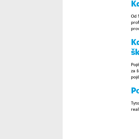
K
Od 1
prof
pro
K
š
Poj
za 
poj
P
Tyt
real