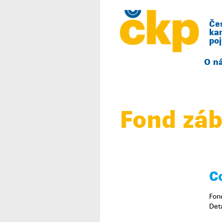
Če
ka
poj
O n
Fond záb
C
Fon
Det