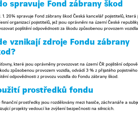
do spravuje Fond zábrany škod
. 1. 2014 spravuje Fond zábrany škod Česká kancelář pojistitelů, která 
esní organizací pojistitelů, jež jsou oprávněni na území České republik
vozovat pojištění odpovědnosti za škodu způsobenou provozem vozidla
de vznikají zdroje Fondu zábrany
kod?
išťovny, které jsou oprávněny provozovat na území ČR pojištění odpově
škodu způsobenou provozem vozidla, odvádí 3 % z přijatého pojistného
ištění odpovědnosti z provozu vozidla do Fondu zábrany škod.
oužití prostředků fondu
o finanční prostředky jsou rozdělovány mezi hasiče, záchranáře a subj
izující projekty vedoucí ke zvýšení bezpečnosti na silnicích.