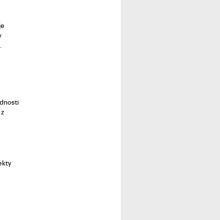
je
y
.
dnosti
 z
ekty