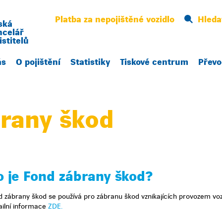
Platba za nepojištěné vozidlo
Hleda
ská
ncelář
istitelů
ás
O pojištění
Statistiky
Tiskové centrum
Převo
rany škod
o je Fond zábrany škod?
d zábrany škod se používá pro zábranu škod vznikajících provozem voz
ailní informace
ZDE.