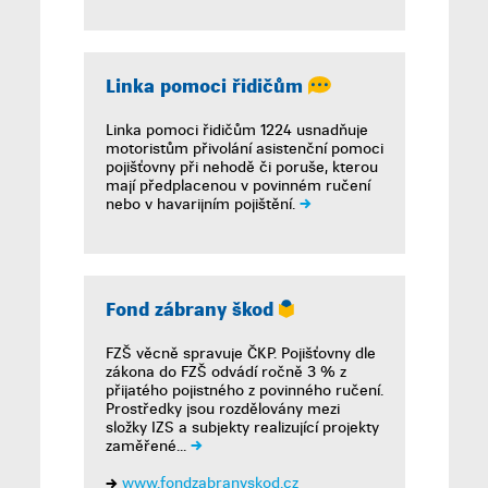
Linka pomoci řidičům
Linka pomoci řidičům 1224 usnadňuje
motoristům přivolání asistenční pomoci
pojišťovny při nehodě či poruše, kterou
mají předplacenou v povinném ručení
nebo v havarijním pojištění.
Fond zábrany škod
FZŠ věcně spravuje ČKP. Pojišťovny dle
zákona do FZŠ odvádí ročně 3 % z
přijatého pojistného z povinného ručení.
Prostředky jsou rozdělovány mezi
složky IZS a subjekty realizující projekty
zaměřené...
www.fondzabranyskod.cz