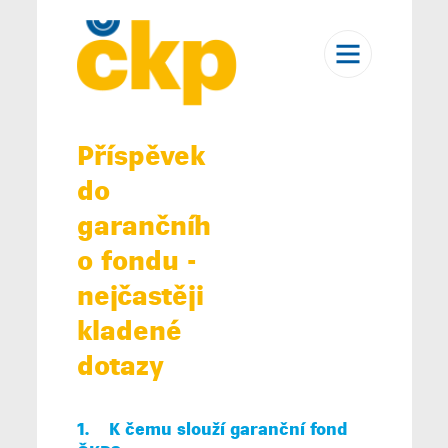
Příspěvek
do
garančníh
o fondu -
nejčastěji
kladené
dotazy
1. K
čemu slouží garanční fond