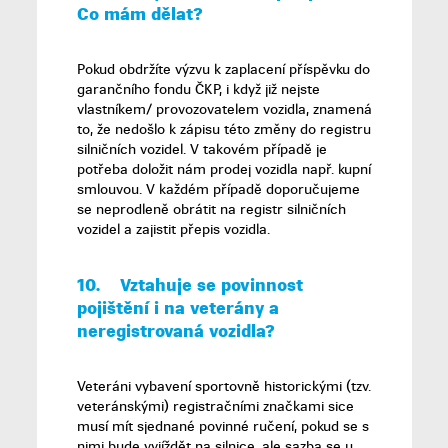
Co mám dělat
?
Pokud obdržíte výzvu k zaplacení příspěvku do
garančního fondu ČKP, i když již nejste
vlastníkem/ provozovatelem vozidla, znamená
to, že nedošlo k zápisu této změny do registru
silničních vozidel. V takovém případě je
potřeba doložit nám prodej vozidla např. kupní
smlouvou. V každém případě doporučujeme
se neprodleně obrátit na registr silničních
vozidel a zajistit přepis vozidla.
10.
Vztahuje se povinnost
pojištění i na veterány a
neregistrovaná vozidla
?
Veteráni vybavení sportovně historickými (tzv.
veteránskými) registračními značkami sice
musí mít sjednané povinné ručení, pokud se s
nimi bude vyjíždět na silnice, ale sazba se u