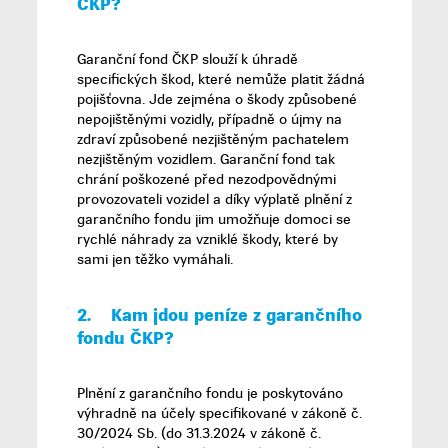
ČKP?
Garanční fond ČKP slouží k úhradě
specifických škod, které nemůže platit žádná
pojišťovna. Jde zejména o škody způsobené
nepojištěnými vozidly, případně o újmy na
zdraví způsobené nezjištěným pachatelem
nezjištěným vozidlem. Garanční fond tak
chrání poškozené před nezodpovědnými
provozovateli vozidel a díky výplatě plnění z
garančního fondu jim umožňuje domoci se
rychlé náhrady za vzniklé škody, které by
sami jen těžko vymáhali.
2.
Kam jdou peníze z garančního
fondu ČKP?
Plnění z garančního fondu je poskytováno
výhradně na účely specifikované v zákoně č.
30/2024 Sb. (do 31.3.2024 v zákoně č.