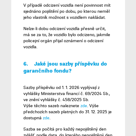
V případě odcizení vozidla není povinnost mít
sjednáno pojištění po dobu, po kterou neměl
jeho vlastník možnost s vozidlem nakládat.
Nelze-li dobu odcizení vozidla přesně určit,
má se za to, že vozidlo bylo odcizeno, jakmile
policejní orgán přijal oznámení o odcizení
vozidla.
6.
Jaké jsou sazby příspěvku do
garančního fondu
?
Sazby příspěvku od 1. 1. 2026 vyplývají z
vyhlášky Ministerstva financí č. 69/2024 Sb.,
ve znění vyhlášky č. 458/2025 Sb.
Výše těchto sazeb naleznete
zde
. Výše
předchozích sazeb platných do 31. 12. 2025 je
dostupná
zde
.
Sazba se počítá pro každý nepojištěný den
zvlášť, podle data, do kterého nepojištěný den