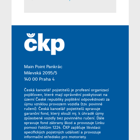
Main Point Pankrác
Milevská 2095/5
140 00 Praha 4
Česká kancelář pojistitelů je profesní organizací
pojišťoven, které mají oprávnění poskytovat na
území České republiky pojištění odpovědnosti za
újmu vzniklou provozem vozidla (tzv. povinné
ručení). Česká kancelář pojistitelů spravuje
garanční fond, který slouží mj. k úhradě újmy
způsobené vozidly bez povinného ručení. Dále
spravuje fond zábrany škod a provozuje Linku
pomoci řidičům 1224. ČKP zajišťuje likvidaci
specifických pojistných událostí a provozuje
informační středisko pro motoristy.