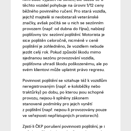
těchto vozidel pohybuje na úrovni 1/12 ceny
běžného povinného ručení. Pro stará vozidla,
jejichž majitelé si neobstarali veteránské
značky, avšak počítá se u nich se sezónním
provozem (např. od dubna do října), nabízejí
pojišťovny tzv. sezónní pojištění. Motorista je
sice pojištěn celoročně, nicméně v ceně
pojištění je zohledněno, že vozidlem nebude
jezdit celý rok. Pokud způsobí škodu mimo
sjednanou sezónu provozování vozidla,
pojišťovna uhradí škodu poškozenému, ale po
svém klientovi může uplatnit právo regresu.
Povinnost pojištění se vztahuje též k vozidlům
neregistrovaným (např. e-koloběžky nebo
traktůrky) po dobu, po kterou jsou schopné
provozu, nejsou-li splněny zákonem
stanovené podmínky pro jejich vynětí
z pojištění (např. nejsou-li provozovány pouze
ve veřejnosti nepřístupných prostorech).
Zjistí-li ČKP porušení povinnosti pojištění, je i