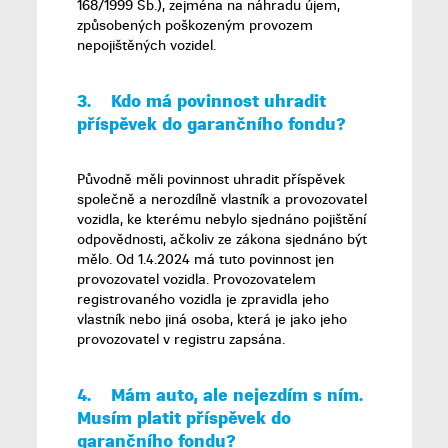
168/1999 Sb.), zejména na náhradu újem,
způsobených poškozeným provozem
nepojištěných vozidel.
3.
Kdo má povinnost uhradit
příspěvek do garančního
fondu?
Původně měli povinnost uhradit příspěvek
společně a nerozdílně vlastník a provozovatel
vozidla, ke kterému nebylo sjednáno pojištění
odpovědnosti, ačkoliv ze zákona sjednáno být
mělo. Od 1.4.2024 má tuto povinnost jen
provozovatel vozidla. Provozovatelem
registrovaného vozidla je zpravidla jeho
vlastník nebo jiná osoba, která je jako jeho
provozovatel v registru zapsána.
4.
Mám auto, ale nejezdím s ním.
Musím platit příspěvek do
garančního
fondu?