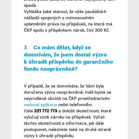
spadá.
Vyhláška také stanoví, že výše paušálních
nákladů spojených s mimosoudním
uplatněním práva na příspěvek, na které má
ČKP spolu s příspěvkem nárok, činí 300 Kč.
7.
Co mám dělat, když se
domnívám, že jsem dostal výzvu
k úhradě příspěvku do garančního
fondu neoprávněně
?
V případě, že se domníváte, že Vám byla
doručena výzva neoprávněně, měli byste se
neprodleně obrátit na ČKP prostřednictvím
webové aplikace
nebo telefonního
čísla
221 772 773
a doložit skutečnosti, které
vylučují vznik nároku na příspěvek. Výčet
těchto skutečností a informace, jak dále
postupovat, naleznete také na druhé straně
výzvy k úhradě příspěvku.